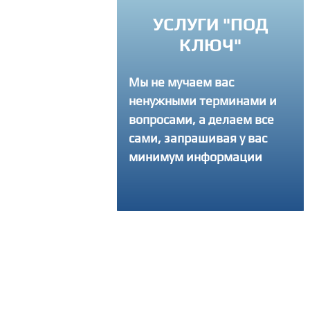
УСЛУГИ "ПОД
РЕМЛЕНИЕ К
КЛЮЧ"
ВЕРШЕНСТВУ
Мы не мучаем вас
егда советуем
ненужными терминами и
там как лучше
ать свой интернет-
вопросами, а делаем все
 и делаем столько
сами, запрашивая у вас
ток, сколько
минимум информации
уется, чтобы
ный продукт вышел
твенным